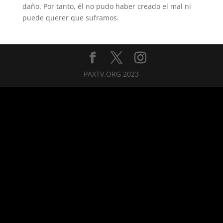
daño. Por tanto, él no pudo haber creado el mal ni
puede querer que suframos.
PAXTV.ORG 2023