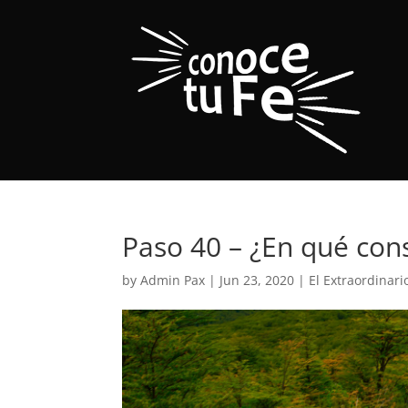
Paso 40 – ¿En qué cons
by
Admin Pax
|
Jun 23, 2020
|
El Extraordinar