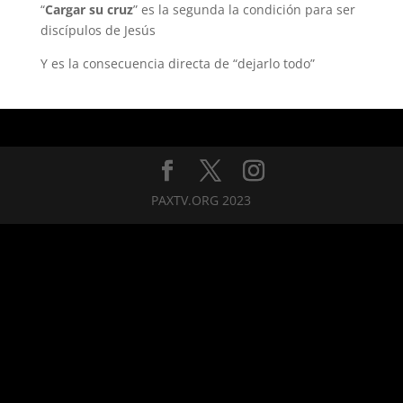
“
Cargar su cruz
” es la segunda la condición para ser
discípulos de Jesús
Y es la consecuencia directa de “dejarlo todo”
PAXTV.ORG 2023